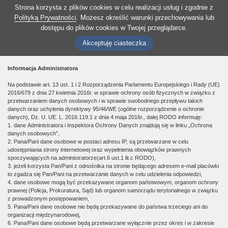
Strona korzysta z plików cookies w celu realizacji usług i zgodnie z
Polityką Prywatności
. Możesz określić warunki przechowywania lub
dostępu do plików cookies w Twojej przeglądarce.
Akceptuję ciasteczka
Informacja Administratora
Na podstawie art. 13 ust. 1 i 2 Rozporządzenia Parlamentu Europejskiego i Rady (UE)
2016/679 z dnia 27 kwietnia 2016r. w sprawie ochrony osób fizycznych w związku z
przetwarzaniem danych osobowych i w sprawie swobodnego przepływu takich
danych oraz uchylenia dyrektywy 95/46/WE (ogólne rozporządzenie o ochronie
danych), Dz. U. UE. L. 2016.119.1 z dnia 4 maja 2016r., dalej RODO informuję:
1. dane Administratora i Inspektora Ochrony Danych znajdują się w linku „Ochrona
danych osobowych”,
2. Pana/Pani dane osobowe w postaci adresu IP, są przetwarzane w celu
udostępniania strony internetowej oraz wypełnienia obowiązków prawnych
spoczywających na administratorze(art.6 ust.1 lit.c RODO),
3. jeżeli korzysta Pan/Pani z odnośnika na stronie będącego adresem e-mail placówki
to zgadza się Pan/Pani na przetwarzanie danych w celu udzielenia odpowiedzi,
4. dane osobowe mogą być przekazywane organom państwowym, organom ochrony
prawnej (Policja, Prokuratura, Sąd) lub organom samorządu terytorialnego w związku
z prowadzonym postępowaniem,
5. Pana/Pani dane osobowe nie będą przekazywane do państwa trzeciego ani do
organizacji międzynarodowej,
6. Pana/Pani dane osobowe będą przetwarzane wyłącznie przez okres i w zakresie