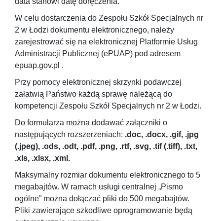
data stanowi datę doręczenia.
W celu dostarczenia do Zespołu Szkół Specjalnych nr
2 w Łodzi dokumentu elektronicznego, należy
zarejestrować się na elektronicznej Platformie Usług
Administracji Publicznej (ePUAP) pod adresem
epuap.gov.pl .
Przy pomocy elektronicznej skrzynki podawczej
załatwią Państwo każdą sprawę należącą do
kompetencji Zespołu Szkół Specjalnych nr 2 w Łodzi.
Do formularza można dodawać załączniki o
następujących rozszerzeniach:
.doc, .docx, .gif, .jpg
(.jpeg), .ods, .odt, .pdf, .png, .rtf, .svg, .tif (.tiff), .txt,
.xls, .xlsx, .xml.
Maksymalny rozmiar dokumentu elektronicznego to 5
megabajtów. W ramach usługi centralnej „Pismo
ogólne” można dołączać pliki do 500 megabajtów.
Pliki zawierające szkodliwe oprogramowanie będą