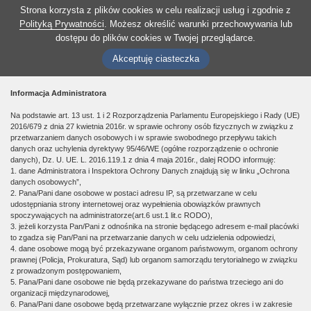
Strona korzysta z plików cookies w celu realizacji usług i zgodnie z
Polityką Prywatności
. Możesz określić warunki przechowywania lub
dostępu do plików cookies w Twojej przeglądarce.
Akceptuję ciasteczka
Informacja Administratora
Na podstawie art. 13 ust. 1 i 2 Rozporządzenia Parlamentu Europejskiego i Rady (UE)
2016/679 z dnia 27 kwietnia 2016r. w sprawie ochrony osób fizycznych w związku z
przetwarzaniem danych osobowych i w sprawie swobodnego przepływu takich
danych oraz uchylenia dyrektywy 95/46/WE (ogólne rozporządzenie o ochronie
danych), Dz. U. UE. L. 2016.119.1 z dnia 4 maja 2016r., dalej RODO informuję:
1. dane Administratora i Inspektora Ochrony Danych znajdują się w linku „Ochrona
danych osobowych”,
2. Pana/Pani dane osobowe w postaci adresu IP, są przetwarzane w celu
udostępniania strony internetowej oraz wypełnienia obowiązków prawnych
spoczywających na administratorze(art.6 ust.1 lit.c RODO),
3. jeżeli korzysta Pan/Pani z odnośnika na stronie będącego adresem e-mail placówki
to zgadza się Pan/Pani na przetwarzanie danych w celu udzielenia odpowiedzi,
4. dane osobowe mogą być przekazywane organom państwowym, organom ochrony
prawnej (Policja, Prokuratura, Sąd) lub organom samorządu terytorialnego w związku
z prowadzonym postępowaniem,
5. Pana/Pani dane osobowe nie będą przekazywane do państwa trzeciego ani do
organizacji międzynarodowej,
6. Pana/Pani dane osobowe będą przetwarzane wyłącznie przez okres i w zakresie