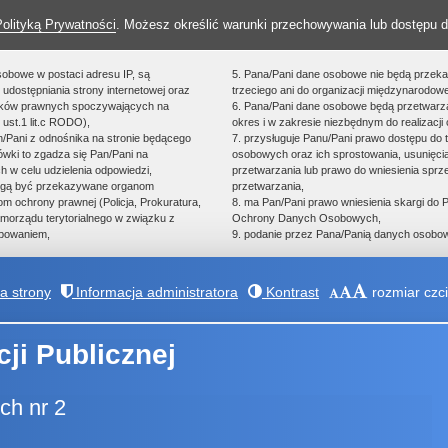
Polityką Prywatności
. Możesz określić warunki przechowywania lub dostępu d
sobowe w postaci adresu IP, są
5. Pana/Pani dane osobowe nie będą przek
udostępniania strony internetowej oraz
trzeciego ani do organizacji międzynarodowe
zków prawnych spoczywających na
6. Pana/Pani dane osobowe będą przetwarz
 ust.1 lit.c RODO),
okres i w zakresie niezbędnym do realizacji 
an/Pani z odnośnika na stronie będącego
7. przysługuje Panu/Pani prawo dostępu do 
ówki to zgadza się Pan/Pani na
osobowych oraz ich sprostowania, usunięcia
h w celu udzielenia odpowiedzi,
przetwarzania lub prawo do wniesienia spr
ogą być przekazywane organom
przetwarzania,
 ochrony prawnej (Policja, Prokuratura,
8. ma Pan/Pani prawo wniesienia skargi do
morządu terytorialnego w związku z
Ochrony Danych Osobowych,
powaniem,
9. podanie przez Pana/Panią danych osobow
 strony
Informacja administratora
Kontrast
rozmiar czci
cji Publicznej
ch nr 2