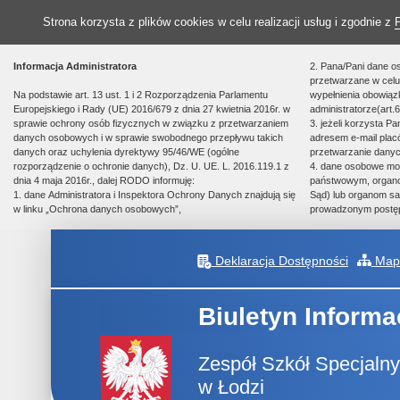
Strona korzysta z plików cookies w celu realizacji usług i zgodnie z
Informacja Administratora
2. Pana/Pani dane o
przetwarzane w celu 
Na podstawie art. 13 ust. 1 i 2 Rozporządzenia Parlamentu
wypełnienia obowią
Europejskiego i Rady (UE) 2016/679 z dnia 27 kwietnia 2016r. w
administratorze(art.6
sprawie ochrony osób fizycznych w związku z przetwarzaniem
3. jeżeli korzysta P
danych osobowych i w sprawie swobodnego przepływu takich
adresem e-mail plac
danych oraz uchylenia dyrektywy 95/46/WE (ogólne
przetwarzanie danyc
rozporządzenie o ochronie danych), Dz. U. UE. L. 2016.119.1 z
4. dane osobowe m
dnia 4 maja 2016r., dalej RODO informuję:
państwowym, organom
1. dane Administratora i Inspektora Ochrony Danych znajdują się
Sąd) lub organom sa
w linku „Ochrona danych osobowych”,
prowadzonym postę
Deklaracja Dostępności
Mapa
Biuletyn Informa
Zespół Szkół Specjalny
w Łodzi