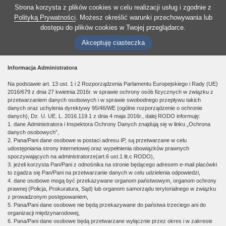
Strona korzysta z plików cookies w celu realizacji usług i zgodnie z
Polityką Prywatności
. Możesz określić warunki przechowywania lub
dostępu do plików cookies w Twojej przeglądarce.
Akceptuję ciasteczka
Informacja Administratora
Na podstawie art. 13 ust. 1 i 2 Rozporządzenia Parlamentu Europejskiego i Rady (UE)
2016/679 z dnia 27 kwietnia 2016r. w sprawie ochrony osób fizycznych w związku z
przetwarzaniem danych osobowych i w sprawie swobodnego przepływu takich
danych oraz uchylenia dyrektywy 95/46/WE (ogólne rozporządzenie o ochronie
danych), Dz. U. UE. L. 2016.119.1 z dnia 4 maja 2016r., dalej RODO informuję:
1. dane Administratora i Inspektora Ochrony Danych znajdują się w linku „Ochrona
danych osobowych”,
2. Pana/Pani dane osobowe w postaci adresu IP, są przetwarzane w celu
udostępniania strony internetowej oraz wypełnienia obowiązków prawnych
spoczywających na administratorze(art.6 ust.1 lit.c RODO),
3. jeżeli korzysta Pan/Pani z odnośnika na stronie będącego adresem e-mail placówki
to zgadza się Pan/Pani na przetwarzanie danych w celu udzielenia odpowiedzi,
4. dane osobowe mogą być przekazywane organom państwowym, organom ochrony
prawnej (Policja, Prokuratura, Sąd) lub organom samorządu terytorialnego w związku
z prowadzonym postępowaniem,
5. Pana/Pani dane osobowe nie będą przekazywane do państwa trzeciego ani do
organizacji międzynarodowej,
6. Pana/Pani dane osobowe będą przetwarzane wyłącznie przez okres i w zakresie