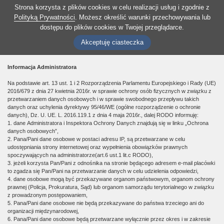
Strona korzysta z plików cookies w celu realizacji usług i zgodnie z
Polityką Prywatności
. Możesz określić warunki przechowywania lub
dostępu do plików cookies w Twojej przeglądarce.
Akceptuję ciasteczka
Informacja Administratora
Na podstawie art. 13 ust. 1 i 2 Rozporządzenia Parlamentu Europejskiego i Rady (UE)
2016/679 z dnia 27 kwietnia 2016r. w sprawie ochrony osób fizycznych w związku z
przetwarzaniem danych osobowych i w sprawie swobodnego przepływu takich
danych oraz uchylenia dyrektywy 95/46/WE (ogólne rozporządzenie o ochronie
danych), Dz. U. UE. L. 2016.119.1 z dnia 4 maja 2016r., dalej RODO informuję:
1. dane Administratora i Inspektora Ochrony Danych znajdują się w linku „Ochrona
danych osobowych”,
2. Pana/Pani dane osobowe w postaci adresu IP, są przetwarzane w celu
udostępniania strony internetowej oraz wypełnienia obowiązków prawnych
spoczywających na administratorze(art.6 ust.1 lit.c RODO),
3. jeżeli korzysta Pan/Pani z odnośnika na stronie będącego adresem e-mail placówki
to zgadza się Pan/Pani na przetwarzanie danych w celu udzielenia odpowiedzi,
4. dane osobowe mogą być przekazywane organom państwowym, organom ochrony
prawnej (Policja, Prokuratura, Sąd) lub organom samorządu terytorialnego w związku
z prowadzonym postępowaniem,
5. Pana/Pani dane osobowe nie będą przekazywane do państwa trzeciego ani do
organizacji międzynarodowej,
6. Pana/Pani dane osobowe będą przetwarzane wyłącznie przez okres i w zakresie