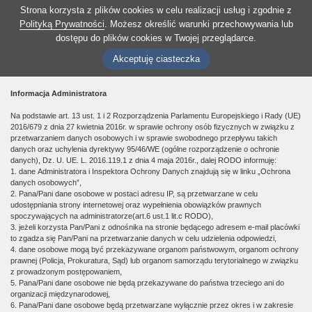
Strona korzysta z plików cookies w celu realizacji usług i zgodnie z
Polityką Prywatności
. Możesz określić warunki przechowywania lub
dostępu do plików cookies w Twojej przeglądarce.
Akceptuję ciasteczka
Informacja Administratora
Na podstawie art. 13 ust. 1 i 2 Rozporządzenia Parlamentu Europejskiego i Rady (UE)
2016/679 z dnia 27 kwietnia 2016r. w sprawie ochrony osób fizycznych w związku z
przetwarzaniem danych osobowych i w sprawie swobodnego przepływu takich
danych oraz uchylenia dyrektywy 95/46/WE (ogólne rozporządzenie o ochronie
danych), Dz. U. UE. L. 2016.119.1 z dnia 4 maja 2016r., dalej RODO informuję:
1. dane Administratora i Inspektora Ochrony Danych znajdują się w linku „Ochrona
danych osobowych”,
2. Pana/Pani dane osobowe w postaci adresu IP, są przetwarzane w celu
udostępniania strony internetowej oraz wypełnienia obowiązków prawnych
spoczywających na administratorze(art.6 ust.1 lit.c RODO),
3. jeżeli korzysta Pan/Pani z odnośnika na stronie będącego adresem e-mail placówki
to zgadza się Pan/Pani na przetwarzanie danych w celu udzielenia odpowiedzi,
4. dane osobowe mogą być przekazywane organom państwowym, organom ochrony
prawnej (Policja, Prokuratura, Sąd) lub organom samorządu terytorialnego w związku
z prowadzonym postępowaniem,
5. Pana/Pani dane osobowe nie będą przekazywane do państwa trzeciego ani do
organizacji międzynarodowej,
6. Pana/Pani dane osobowe będą przetwarzane wyłącznie przez okres i w zakresie