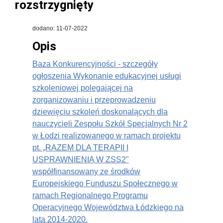
rozstrzygnięty
dodano: 11-07-2022
Opis
Baza Konkurencyjności - szczegóły
ogłoszenia Wykonanie edukacyjnej usługi
szkoleniowej polegającej na
zorganizowaniu i przeprowadzeniu
dziewięciu szkoleń doskonalących dla
nauczycieli Zespołu Szkół Specjalnych Nr 2
w Łodzi realizowanego w ramach projektu
pt. „RAZEM DLA TERAPII I
USPRAWNIENIA W ZSS2"
współfinansowany ze środków
Europejskiego Funduszu Społecznego w
ramach Regionalnego Programu
Operacyjnego Województwa Łódzkiego na
lata 2014-2020.