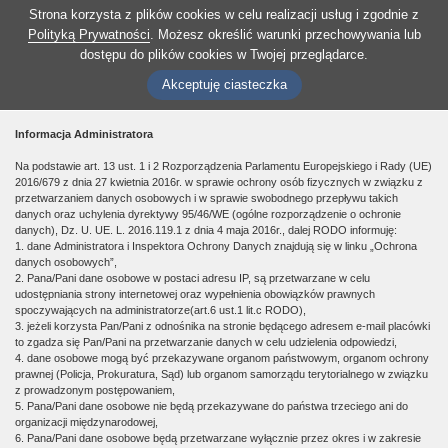
Strona korzysta z plików cookies w celu realizacji usług i zgodnie z
Polityką Prywatności
. Możesz określić warunki przechowywania lub
dostępu do plików cookies w Twojej przeglądarce.
Akceptuję ciasteczka
Informacja Administratora
Na podstawie art. 13 ust. 1 i 2 Rozporządzenia Parlamentu Europejskiego i Rady (UE)
2016/679 z dnia 27 kwietnia 2016r. w sprawie ochrony osób fizycznych w związku z
przetwarzaniem danych osobowych i w sprawie swobodnego przepływu takich
danych oraz uchylenia dyrektywy 95/46/WE (ogólne rozporządzenie o ochronie
danych), Dz. U. UE. L. 2016.119.1 z dnia 4 maja 2016r., dalej RODO informuję:
1. dane Administratora i Inspektora Ochrony Danych znajdują się w linku „Ochrona
danych osobowych”,
2. Pana/Pani dane osobowe w postaci adresu IP, są przetwarzane w celu
udostępniania strony internetowej oraz wypełnienia obowiązków prawnych
spoczywających na administratorze(art.6 ust.1 lit.c RODO),
3. jeżeli korzysta Pan/Pani z odnośnika na stronie będącego adresem e-mail placówki
to zgadza się Pan/Pani na przetwarzanie danych w celu udzielenia odpowiedzi,
4. dane osobowe mogą być przekazywane organom państwowym, organom ochrony
prawnej (Policja, Prokuratura, Sąd) lub organom samorządu terytorialnego w związku
z prowadzonym postępowaniem,
5. Pana/Pani dane osobowe nie będą przekazywane do państwa trzeciego ani do
organizacji międzynarodowej,
6. Pana/Pani dane osobowe będą przetwarzane wyłącznie przez okres i w zakresie