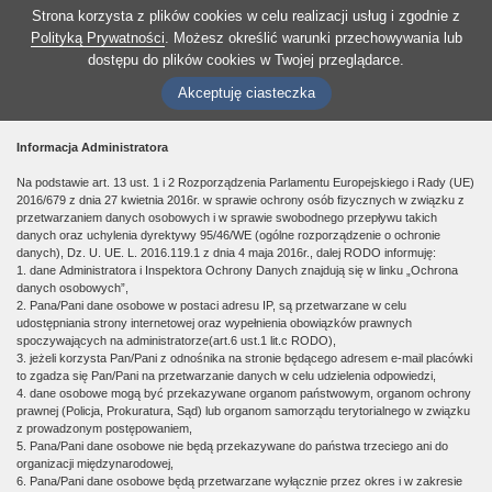
Strona korzysta z plików cookies w celu realizacji usług i zgodnie z
Polityką Prywatności
. Możesz określić warunki przechowywania lub
dostępu do plików cookies w Twojej przeglądarce.
Akceptuję ciasteczka
Informacja Administratora
Na podstawie art. 13 ust. 1 i 2 Rozporządzenia Parlamentu Europejskiego i Rady (UE)
2016/679 z dnia 27 kwietnia 2016r. w sprawie ochrony osób fizycznych w związku z
przetwarzaniem danych osobowych i w sprawie swobodnego przepływu takich
danych oraz uchylenia dyrektywy 95/46/WE (ogólne rozporządzenie o ochronie
danych), Dz. U. UE. L. 2016.119.1 z dnia 4 maja 2016r., dalej RODO informuję:
1. dane Administratora i Inspektora Ochrony Danych znajdują się w linku „Ochrona
danych osobowych”,
2. Pana/Pani dane osobowe w postaci adresu IP, są przetwarzane w celu
udostępniania strony internetowej oraz wypełnienia obowiązków prawnych
spoczywających na administratorze(art.6 ust.1 lit.c RODO),
3. jeżeli korzysta Pan/Pani z odnośnika na stronie będącego adresem e-mail placówki
to zgadza się Pan/Pani na przetwarzanie danych w celu udzielenia odpowiedzi,
4. dane osobowe mogą być przekazywane organom państwowym, organom ochrony
prawnej (Policja, Prokuratura, Sąd) lub organom samorządu terytorialnego w związku
z prowadzonym postępowaniem,
5. Pana/Pani dane osobowe nie będą przekazywane do państwa trzeciego ani do
organizacji międzynarodowej,
6. Pana/Pani dane osobowe będą przetwarzane wyłącznie przez okres i w zakresie