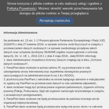
Strona korzysta z plików cookies w celu realizacji usług i zgodnie z
Polityką Prywatności
. Możesz określić warunki przechowywania lub
dostępu do plików cookies w Twojej przeglądarce.
Akceptuję ciasteczka
Informacja Administratora
Na podstawie art. 13 ust. 1 i 2 Rozporządzenia Parlamentu Europejskiego i Rady (UE)
2016/679 z dnia 27 kwietnia 2016r. w sprawie ochrony osób fizycznych w związku z
przetwarzaniem danych osobowych i w sprawie swobodnego przepływu takich
danych oraz uchylenia dyrektywy 95/46/WE (ogólne rozporządzenie o ochronie
danych), Dz. U. UE. L. 2016.119.1 z dnia 4 maja 2016r., dalej RODO informuję:
1. dane Administratora i Inspektora Ochrony Danych znajdują się w linku „Ochrona
danych osobowych”,
2. Pana/Pani dane osobowe w postaci adresu IP, są przetwarzane w celu
udostępniania strony internetowej oraz wypełnienia obowiązków prawnych
spoczywających na administratorze(art.6 ust.1 lit.c RODO),
3. jeżeli korzysta Pan/Pani z odnośnika na stronie będącego adresem e-mail placówki
to zgadza się Pan/Pani na przetwarzanie danych w celu udzielenia odpowiedzi,
4. dane osobowe mogą być przekazywane organom państwowym, organom ochrony
prawnej (Policja, Prokuratura, Sąd) lub organom samorządu terytorialnego w związku
z prowadzonym postępowaniem,
5. Pana/Pani dane osobowe nie będą przekazywane do państwa trzeciego ani do
organizacji międzynarodowej,
6. Pana/Pani dane osobowe będą przetwarzane wyłącznie przez okres i w zakresie