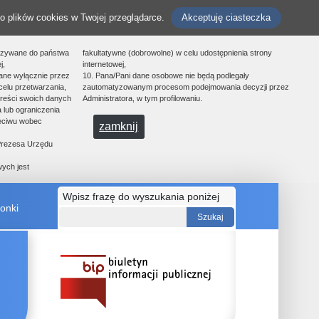
o plików cookies w Twojej przeglądarce.
Akceptuję ciasteczka
azywane do państwa
fakultatywne (dobrowolne) w celu udostępnienia strony
j,
internetowej,
ane wyłącznie przez
10. Pana/Pani dane osobowe nie będą podlegały
celu przetwarzania,
zautomatyzowanym procesom podejmowania decyzji przez
treści swoich danych
Administratora, w tym profilowaniu.
 lub ograniczenia
zeciwu wobec
zamknij
 Prezesa Urzędu
ych jest
Wpisz frazę do wyszukania poniżej
onki