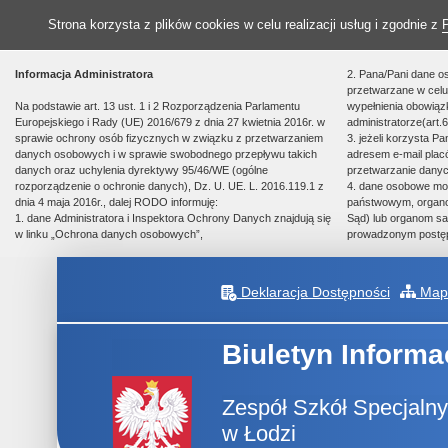
Strona korzysta z plików cookies w celu realizacji usług i zgodnie z
Informacja Administratora
2. Pana/Pani dane o
przetwarzane w celu 
Na podstawie art. 13 ust. 1 i 2 Rozporządzenia Parlamentu
wypełnienia obowią
Europejskiego i Rady (UE) 2016/679 z dnia 27 kwietnia 2016r. w
administratorze(art.6
sprawie ochrony osób fizycznych w związku z przetwarzaniem
3. jeżeli korzysta P
danych osobowych i w sprawie swobodnego przepływu takich
adresem e-mail plac
danych oraz uchylenia dyrektywy 95/46/WE (ogólne
przetwarzanie danyc
rozporządzenie o ochronie danych), Dz. U. UE. L. 2016.119.1 z
4. dane osobowe m
dnia 4 maja 2016r., dalej RODO informuję:
państwowym, organom
1. dane Administratora i Inspektora Ochrony Danych znajdują się
Sąd) lub organom sa
w linku „Ochrona danych osobowych”,
prowadzonym postę
Deklaracja Dostępności
Mapa
Biuletyn Informa
Zespół Szkół Specjalny
w Łodzi