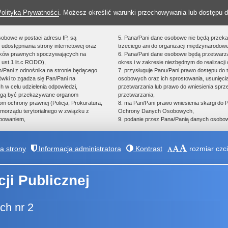
Polityką Prywatności
. Możesz określić warunki przechowywania lub dostępu d
sobowe w postaci adresu IP, są
5. Pana/Pani dane osobowe nie będą przek
udostępniania strony internetowej oraz
trzeciego ani do organizacji międzynarodowe
zków prawnych spoczywających na
6. Pana/Pani dane osobowe będą przetwarz
 ust.1 lit.c RODO),
okres i w zakresie niezbędnym do realizacji 
an/Pani z odnośnika na stronie będącego
7. przysługuje Panu/Pani prawo dostępu do 
ówki to zgadza się Pan/Pani na
osobowych oraz ich sprostowania, usunięcia
h w celu udzielenia odpowiedzi,
przetwarzania lub prawo do wniesienia spr
ogą być przekazywane organom
przetwarzania,
 ochrony prawnej (Policja, Prokuratura,
8. ma Pan/Pani prawo wniesienia skargi do
morządu terytorialnego w związku z
Ochrony Danych Osobowych,
powaniem,
9. podanie przez Pana/Panią danych osobow
 strony
Informacja administratora
Kontrast
rozmiar czci
cji Publicznej
ch nr 2